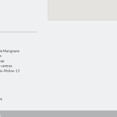
e Marignane
n
cap
 centres
du-Rhône-13
nt