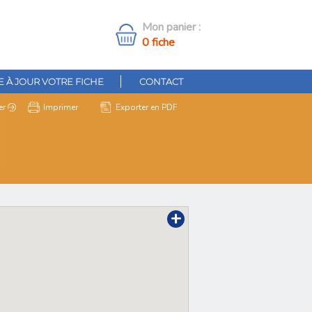
Mon panier :
0 fiche
 À JOUR VOTRE FICHE
CONTACT
er
Imprimer
Exporter en PDF
+