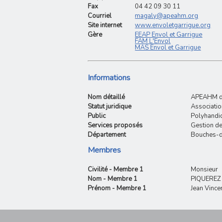
Fax
04 42 09 30 11
Courriel
magaly@apeahm.org
Site internet
www.envoletgarrigue.org
Gère
EEAP Envol et Garrigue
FAM L'Envol
MAS Envol et Garrigue
Informations
Nom détaillé
APEAHM d
Statut juridique
Associatio
Public
Polyhandi
Services proposés
Gestion de
Département
Bouches-
Membres
Civilité - Membre 1
Monsieur
Nom - Membre 1
PIQUEREZ
Prénom - Membre 1
Jean Vince