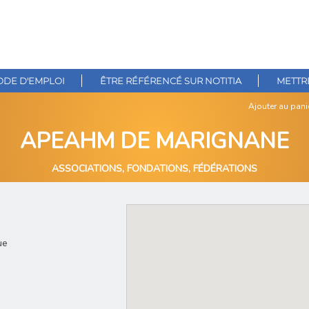
DE D'EMPLOI
ÊTRE RÉFÉRENCÉ SUR NOTITIA
METTRE
Ajouter au pani
APEAHM DE MARIGNANE
ASSOCIATIONS, FONDATIONS, FÉDÉRATIONS
ue