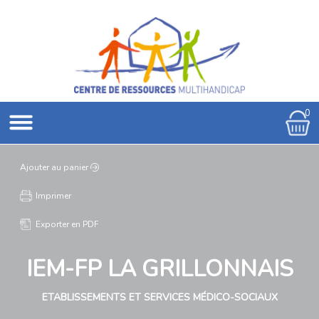
0
Ajouter au panier
Imprimer
Exporter en PDF
IEM-FP LA GRILLONNAIS
ETABLISSEMENTS ET SERVICES MÉDICO-SOCIAUX