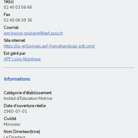
Tél(s)
02 40 03 56 66
Fax
02 40 06 09 36
Courriel
iem.basse-goulaine@apf.asso.fr
Site internet
https://la-grillonnais.apf-francehandicap-pdl.com/
Est géré par
APF Loire Atlantique
Informations
Catégorie d'établissement
Institut d'Education Motrice
Date d'ouverture réelle
1960-07-01
Civilité
Monsieur
Nom Directeur(trice)
Le Directeur