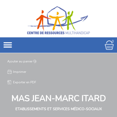
0
Ajouter au panier
Imprimer
Exporter en PDF
MAS JEAN-MARC ITARD
ETABLISSEMENTS ET SERVICES MÉDICO-SOCIAUX