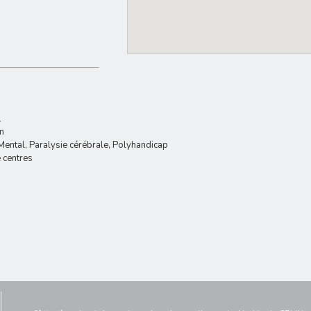
1
n
ental, Paralysie cérébrale, Polyhandicap
 centres