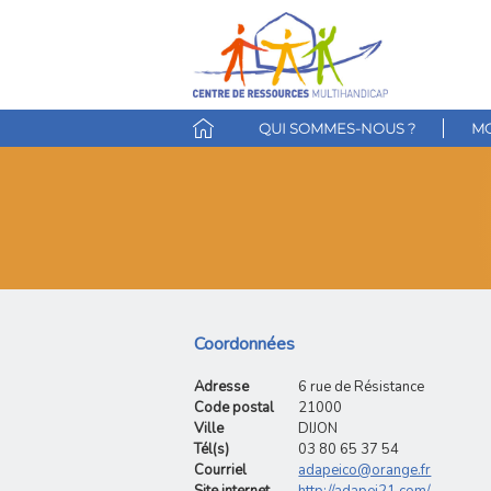
QUI SOMMES-NOUS ?
MO
Coordonnées
Adresse
6 rue de Résistance
Code postal
21000
Ville
DIJON
Tél(s)
03 80 65 37 54
Courriel
adapeico@orange.fr
Site internet
http://adapei21.com/