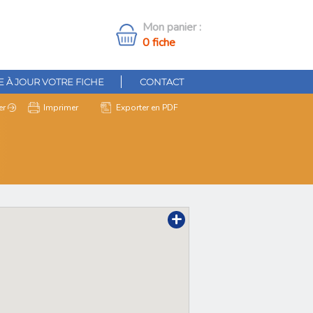
Mon panier :
0 fiche
 À JOUR VOTRE FICHE
CONTACT
er
Imprimer
Exporter en PDF
+