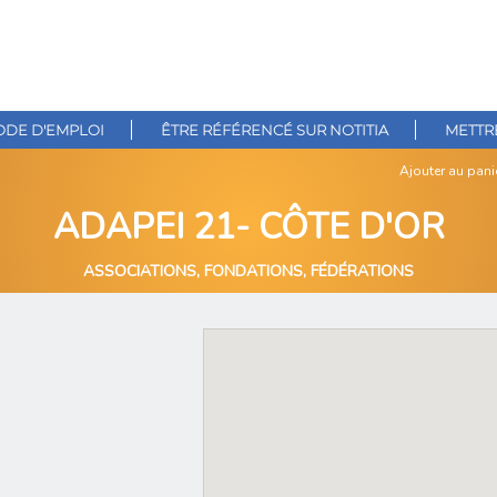
DE D'EMPLOI
ÊTRE RÉFÉRENCÉ SUR NOTITIA
METTRE
Ajouter au pani
ADAPEI 21- CÔTE D'OR
ASSOCIATIONS, FONDATIONS, FÉDÉRATIONS