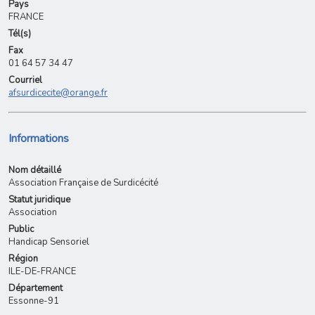
Pays
FRANCE
Tél(s)
Fax
01 64 57 34 47
Courriel
afsurdicecite@orange.fr
Informations
Nom détaillé
Association Française de Surdicécité
Statut juridique
Association
Public
Handicap Sensoriel
Région
ILE-DE-FRANCE
Département
Essonne-91