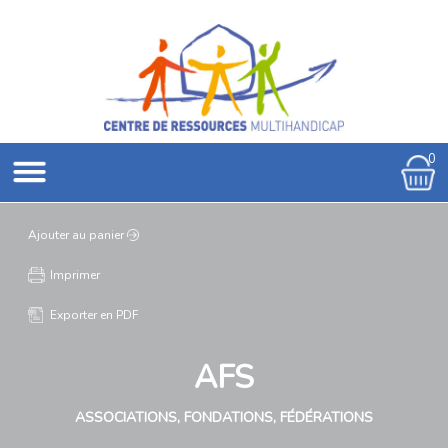
0
Ajouter au panier
Imprimer
Exporter en PDF
AFS
ASSOCIATIONS, FONDATIONS, FÉDÉRATIONS