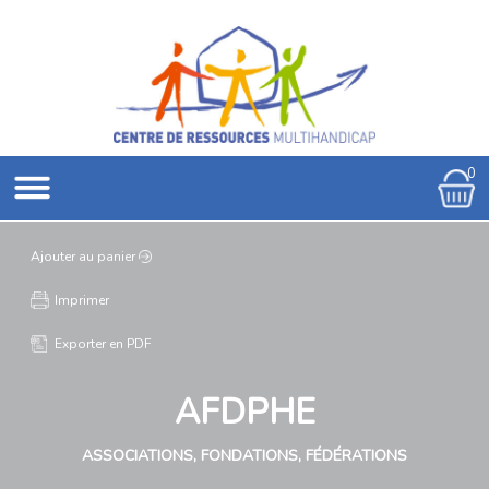
0
Ajouter au panier
Imprimer
Exporter en PDF
AFDPHE
ASSOCIATIONS, FONDATIONS, FÉDÉRATIONS