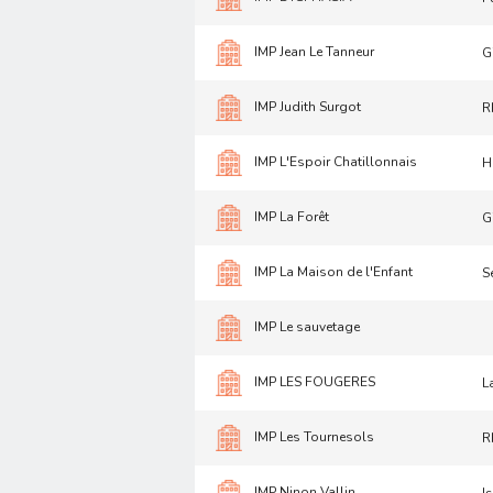
IMP Jean Le Tanneur
G
IMP Judith Surgot
R
IMP L'Espoir Chatillonnais
H
IMP La Forêt
G
IMP La Maison de l'Enfant
S
IMP Le sauvetage
IMP LES FOUGERES
L
IMP Les Tournesols
R
IMP Ninon Vallin