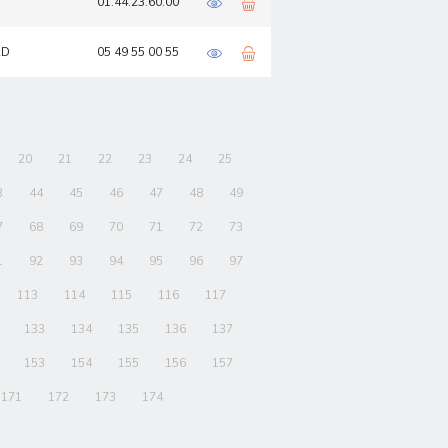
01.44.23.60.00
RD
05 49 55 00 55
20
21
22
23
24
25
3
44
45
46
47
48
49
7
68
69
70
71
72
73
1
92
93
94
95
96
97
113
114
115
116
117
133
134
135
136
137
153
154
155
156
157
171
172
173
174