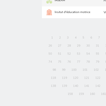
INSERM
P
Insitut d'éducation motrice
V
1
2
3
4
5
6
7
26
27
28
29
30
31
50
51
52
53
54
55
74
75
76
77
78
79
98
99
100
101
102
118
119
120
121
122
138
139
140
141
142
158
159
160
161