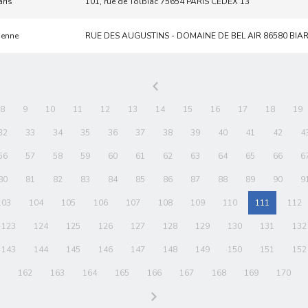
aris
101, rue de Tolbiac 75654 PARIS CEDEX 13
ienne
RUE DES AUGUSTINS - DOMAINE DE BEL AIR 86580 BIA
8
9
10
11
12
13
14
15
16
17
18
19
32
33
34
35
36
37
38
39
40
41
42
4
56
57
58
59
60
61
62
63
64
65
66
6
80
81
82
83
84
85
86
87
88
89
90
9
103
104
105
106
107
108
109
110
111
112
123
124
125
126
127
128
129
130
131
132
143
144
145
146
147
148
149
150
151
152
162
163
164
165
166
167
168
169
170