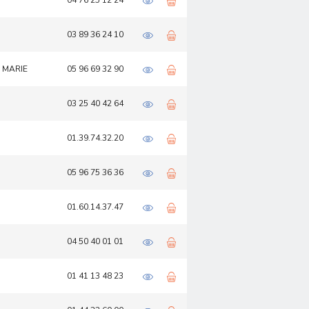
04 76 25 12 24
03 89 36 24 10
E MARIE
05 96 69 32 90
03 25 40 42 64
01.39.74.32.20
05 96 75 36 36
01.60.14.37.47
04 50 40 01 01
01 41 13 48 23