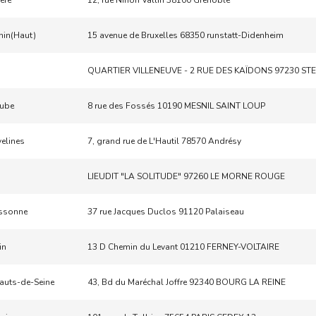
sère
12, rue Ninon Vallin 38100 Grenoble
hin(Haut)
15 avenue de Bruxelles 68350 runstatt-Didenheim
QUARTIER VILLENEUVE - 2 RUE DES KAÏDONS 97230 ST
ube
8 rue des Fossés 10190 MESNIL SAINT LOUP
velines
7, grand rue de L'Hautil 78570 Andrésy
LIEUDIT "LA SOLITUDE" 97260 LE MORNE ROUGE
ssonne
37 rue Jacques Duclos 91120 Palaiseau
in
13 D Chemin du Levant 01210 FERNEY-VOLTAIRE
auts-de-Seine
43, Bd du Maréchal Joffre 92340 BOURG LA REINE