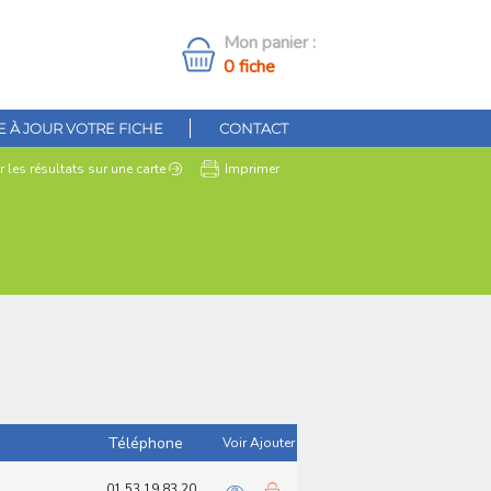
Mon panier :
0 fiche
 À JOUR VOTRE FICHE
CONTACT
r les résultats
sur une carte
Imprimer
Téléphone
Voir
Ajouter
01 53 19 83 20