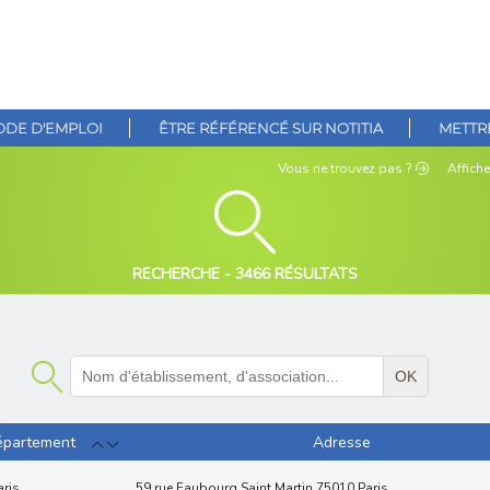
DE D'EMPLOI
ÊTRE RÉFÉRENCÉ SUR NOTITIA
METTRE
Vous ne
trouvez pas ?
Affiche
RECHERCHE -
3466 RÉSULTATS
OK
partement
Adresse
aris
59 rue Faubourg Saint Martin 75010 Paris