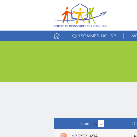
QUI SOMMES-NOUS ?
MO
Nom
Dé
IMP DYSPHASIA
P