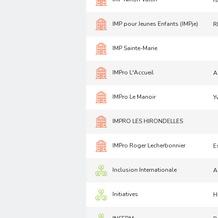
I
IMP pour Jeunes Enfants (IMPje)
R
IMP Sainte-Marie
IMPro L'Accueil
A
IMPro Le Manoir
Y
IMPRO LES HIRONDELLES
IMPro Roger Lecherbonnier
E
Inclusion Internationale
A
Initiatives
H