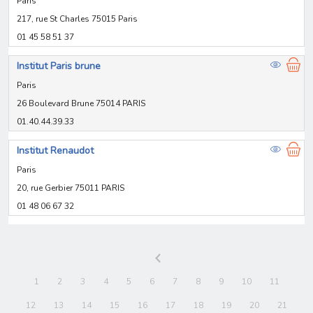
Paris
217, rue St Charles 75015 Paris
01 45 58 51 37
Institut Paris brune
Paris
26 Boulevard Brune 75014 PARIS
01.40.44.39.33
Institut Renaudot
Paris
20, rue Gerbier 75011 PARIS
01 48 06 67 32
1
2
3
4
5
6
7
8
9
10
11
12
13
14
15
16
17
18
19
20
21