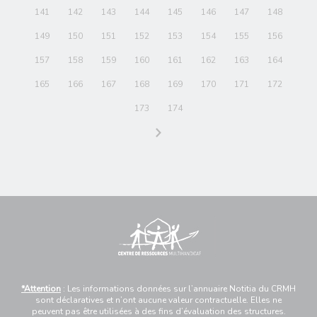
141
142
143
144
145
146
147
148
149
150
151
152
153
154
155
156
157
158
159
160
161
162
163
164
165
166
167
168
169
170
171
172
173
174
*Attention
: Les informations données sur l’annuaire Notitia du CRMH
sont déclaratives et n’ont aucune valeur contractuelle. Elles ne
peuvent pas être utilisées à des fins d’évaluation des structures.