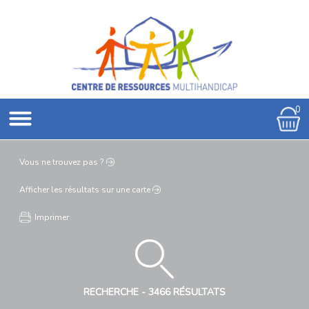
0
Vous ne
trouvez pas ?
Afficher les résultats
sur une carte
Imprimer
RECHERCHE -
3466 RÉSULTATS