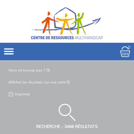
0
Vous ne
trouvez pas ?
Afficher les résultats
sur une carte
Imprimer
RECHERCHE -
3466 RÉSULTATS