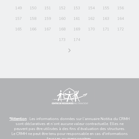
149
150
151
152
153
154
155
156
157
158
159
160
161
162
163
164
165
166
167
168
169
170
171
172
173
174
*Attention
: Les informations données sur l’annuaire Notitia du CRMH
sont déclaratives et n’ont aucune valeur contractuelle. Elles ne
peuvent pas être utilisées à des fins d’évaluation des structures.
Le CRMH ne peut être tenu pour responsable en cas d'informations
fausses ou mensongères.