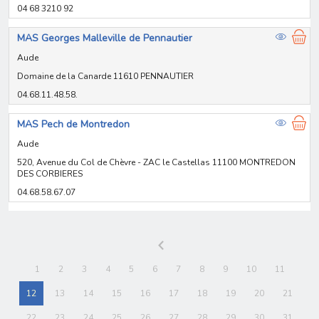
04 68 3210 92
MAS Georges Malleville de Pennautier
Aude
Domaine de la Canarde 11610 PENNAUTIER
04.68.11.48.58.
MAS Pech de Montredon
Aude
520, Avenue du Col de Chèvre - ZAC le Castellas 11100 MONTREDON
DES CORBIERES
04.68.58.67.07
1
2
3
4
5
6
7
8
9
10
11
12
13
14
15
16
17
18
19
20
21
22
23
24
25
26
27
28
29
30
31