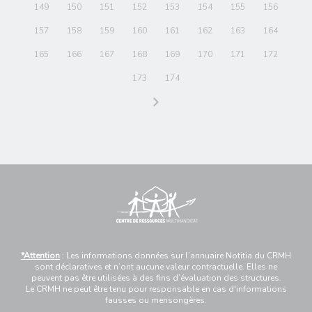
149
150
151
152
153
154
155
156
157
158
159
160
161
162
163
164
165
166
167
168
169
170
171
172
173
174
*Attention
: Les informations données sur l’annuaire Notitia du CRMH
sont déclaratives et n’ont aucune valeur contractuelle. Elles ne
peuvent pas être utilisées à des fins d’évaluation des structures.
Le CRMH ne peut être tenu pour responsable en cas d'informations
fausses ou mensongères.