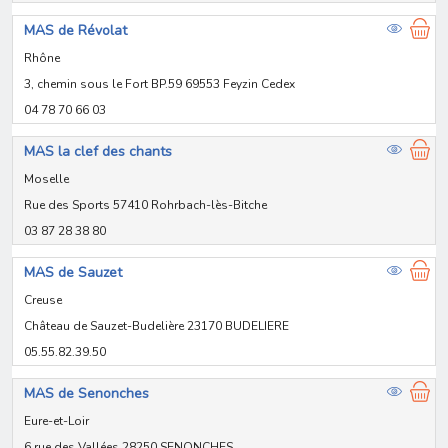
MAS de Révolat
Rhône
3, chemin sous le Fort BP.59 69553 Feyzin Cedex
04 78 70 66 03
MAS la clef des chants
Moselle
Rue des Sports 57410 Rohrbach-lès-Bitche
03 87 28 38 80
MAS de Sauzet
Creuse
Château de Sauzet-Budelière 23170 BUDELIERE
05.55.82.39.50
MAS de Senonches
Eure-et-Loir
6 rue des Vallées 28250 SENONCHES