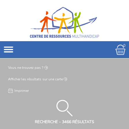
0
Vous ne
trouvez pas ?
Afficher les résultats
sur une carte
Imprimer
RECHERCHE -
3466 RÉSULTATS