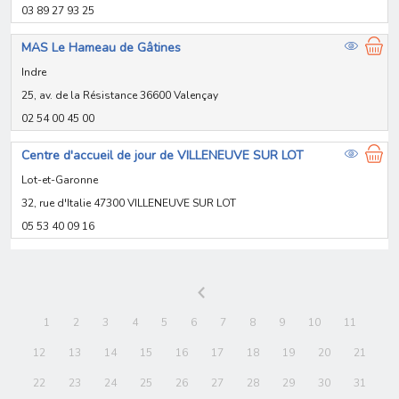
03 89 27 93 25
MAS Le Hameau de Gâtines
Indre
25, av. de la Résistance 36600 Valençay
02 54 00 45 00
Centre d'accueil de jour de VILLENEUVE SUR LOT
Lot-et-Garonne
32, rue d'Italie 47300 VILLENEUVE SUR LOT
05 53 40 09 16
1
2
3
4
5
6
7
8
9
10
11
12
13
14
15
16
17
18
19
20
21
22
23
24
25
26
27
28
29
30
31