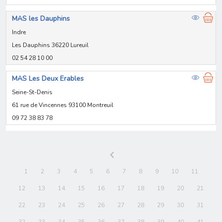
MAS les Dauphins
Indre
Les Dauphins 36220 Lureuil
02 54 28 10 00
MAS Les Deux Erables
Seine-St-Denis
61 rue de Vincennes 93100 Montreuil
09 72 38 83 78
1
2
3
4
5
6
7
8
9
10
11
12
13
14
15
16
17
18
19
20
21
22
23
24
25
26
27
28
29
30
31
32
33
34
35
36
37
38
39
40
41