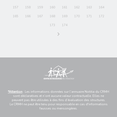
157
158
159
160
161
162
163
164
165
166
167
168
169
170
171
172
173
174
*Attention
: Les informations données sur l’annuaire Notitia du CRMH
sont déclaratives et n’ont aucune valeur contractuelle. Elles ne
peuvent pas être utilisées à des fins d’évaluation des structures.
Le CRMH ne peut être tenu pour responsable en cas d'informations
fausses ou mensongères.