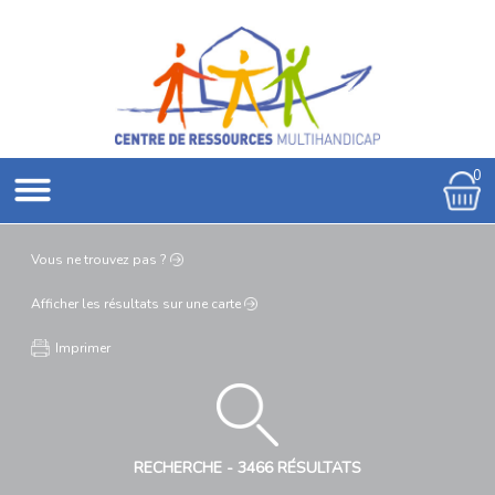
0
Vous ne
trouvez pas ?
Afficher les résultats
sur une carte
Imprimer
RECHERCHE -
3466 RÉSULTATS