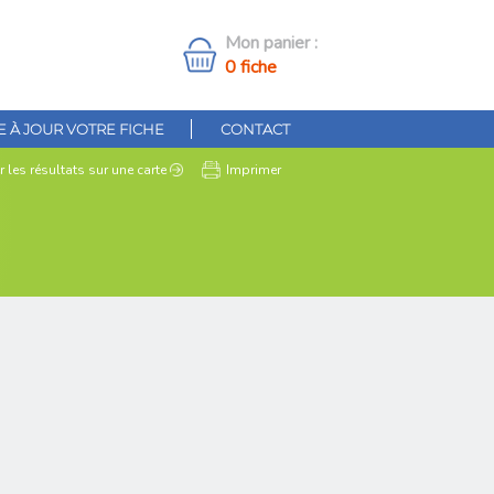
Mon panier :
0 fiche
 À JOUR VOTRE FICHE
CONTACT
r les résultats
sur une carte
Imprimer