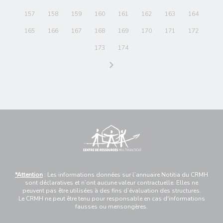
157
158
159
160
161
162
163
164
165
166
167
168
169
170
171
172
173
174
*Attention
: Les informations données sur l’annuaire Notitia du CRMH
sont déclaratives et n’ont aucune valeur contractuelle. Elles ne
peuvent pas être utilisées à des fins d’évaluation des structures.
Le CRMH ne peut être tenu pour responsable en cas d'informations
fausses ou mensongères.