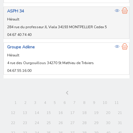
ASPH 34
Hérault
284 rue du professeur JL Viala 34193 MONTPELLIER Cedex 5
04 67 40 74 40
Groupe Adène
Hérault
4 rue des Ourgouillous 34270 St Mathieu de Tréviers
04.67.55.16.00
1
2
3
4
5
6
7
8
9
10
11
12
13
14
15
16
17
18
19
20
21
22
23
24
25
26
27
28
29
30
31
32
33
34
35
36
37
38
39
40
41