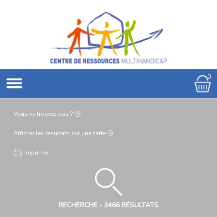
0
Vous ne
trouvez pas ?
Afficher les résultats
sur une carte
Imprimer
RECHERCHE -
3466 RÉSULTATS