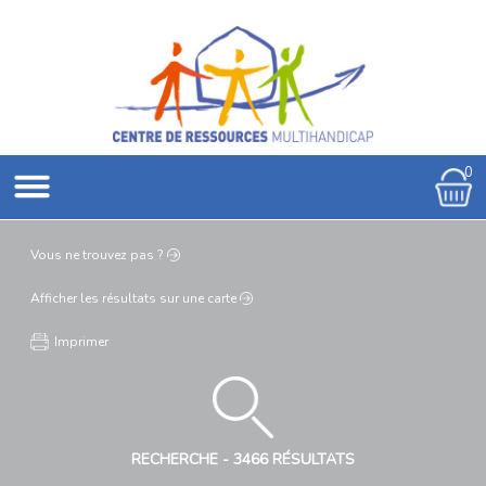
0
Vous ne
trouvez pas ?
Afficher les résultats
sur une carte
Imprimer
RECHERCHE -
3466 RÉSULTATS