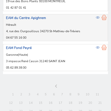
19 rue des Bons Plants 93100 MONTREUIL
01 42 87 01 41
EAM du Centre Apighrem
Hérault
4, rue des Ourgouillous 34270 St-Mathieu-de-Tréviers
04 67 55 16 00
EAM Fond Peyré
Garonne(Haute)
3 impasse René Cassin 31240 SAINT JEAN
05.62.89.38.00
1
2
3
4
5
6
7
8
9
10
11
12
13
14
15
16
17
18
19
20
21