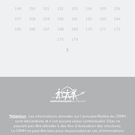
149
150
151
152
153
154
155
156
157
158
159
160
161
162
163
164
165
166
167
168
169
170
171
172
173
174
*Attention
: Les informations données sur l’annuaire Notitia du CRMH
sont déclaratives et n’ont aucune valeur contractuelle. Elles ne
peuvent pas être utilisées à des fins d’évaluation des structures.
Le CRMH ne peut être tenu pour responsable en cas d'informations