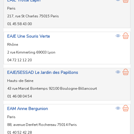
EAJE Trotte Lapin
Paris
217, rue St Charles 75015 Paris
01.45.58.43.00
EAJE Une Souris Verte
Rhône
2 rue Kimmerling 69003 Lyon
04 72 12 12 20
EAJE/SESSAD Le Jardin des Papillons
Hauts-de-Seine
43 rue Marcel Bontemps 92100 Boulogne-Billancourt
01 46 08 04 54
EAM Anne Bergunion
Paris
88, avenue Denfert Rochereau 75014 Paris
01 40 52 42 28