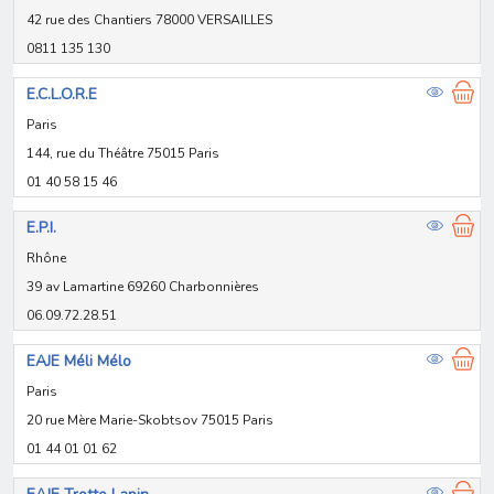
42 rue des Chantiers 78000 VERSAILLES
0811 135 130
E.C.L.O.R.E
Paris
144, rue du Théâtre 75015 Paris
01 40 58 15 46
E.P.I.
Rhône
39 av Lamartine 69260 Charbonnières
06.09.72.28.51
EAJE Méli Mélo
Paris
20 rue Mère Marie-Skobtsov 75015 Paris
01 44 01 01 62