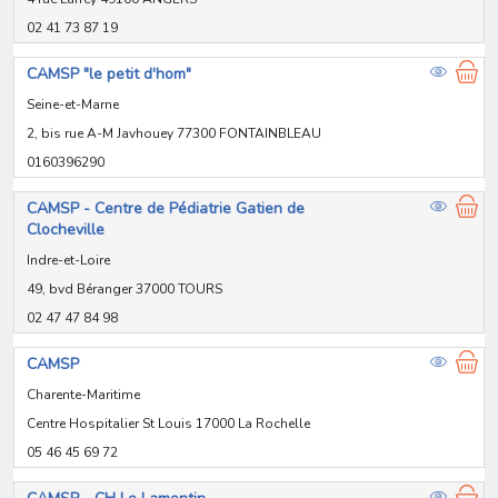
02 41 73 87 19
CAMSP "le petit d'hom"
Seine-et-Marne
2, bis rue A-M Javhouey 77300 FONTAINBLEAU
0160396290
CAMSP - Centre de Pédiatrie Gatien de
Clocheville
Indre-et-Loire
49, bvd Béranger 37000 TOURS
02 47 47 84 98
CAMSP
Charente-Maritime
Centre Hospitalier St Louis 17000 La Rochelle
05 46 45 69 72