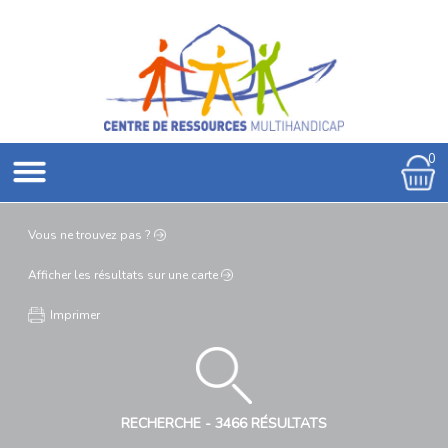
0
Vous ne
trouvez pas ?
Afficher les résultats
sur une carte
Imprimer
RECHERCHE -
3466 RÉSULTATS