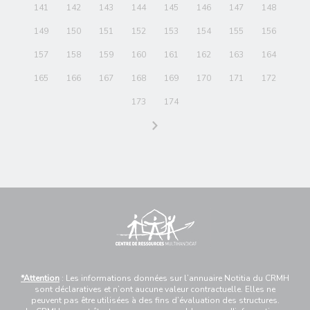
141
142
143
144
145
146
147
148
149
150
151
152
153
154
155
156
157
158
159
160
161
162
163
164
165
166
167
168
169
170
171
172
173
174
*Attention
: Les informations données sur l’annuaire Notitia du CRMH
sont déclaratives et n’ont aucune valeur contractuelle. Elles ne
peuvent pas être utilisées à des fins d’évaluation des structures.