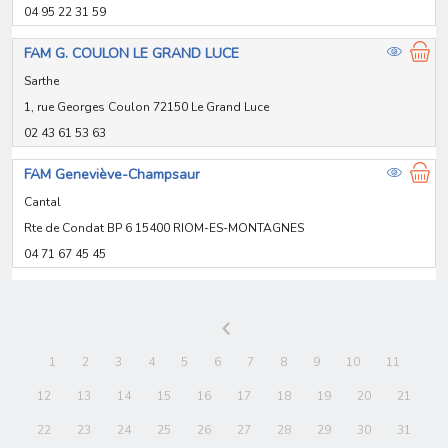
04 95 22 31 59
FAM G. COULON LE GRAND LUCE
Sarthe
1, rue Georges Coulon 72150 Le Grand Luce
02 43 61 53 63
FAM Geneviève-Champsaur
Cantal
Rte de Condat BP 6 15400 RIOM-ES-MONTAGNES
04 71 67 45 45
1
2
3
4
5
6
7
8
9
10
11
12
13
14
15
16
17
18
19
20
21
22
23
24
25
26
27
28
29
30
31