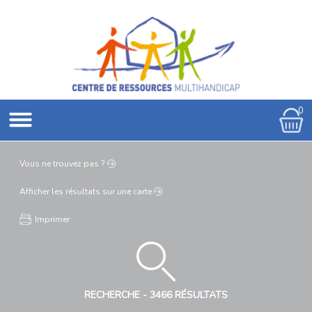
0
Vous ne
trouvez pas ?
Afficher les résultats
sur une carte
Imprimer
RECHERCHE -
3466 RÉSULTATS