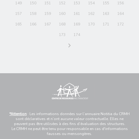
149
150
151
152
153
154
155
156
157
158
159
160
161
162
163
164
165
166
167
168
169
170
171
172
173
174
*Attention
: Les informations données sur l’annuaire Notitia du CRMH
sont déclaratives et n’ont aucune valeur contractuelle. Elles ne
peuvent pas être utilisées à des fins d’évaluation des structures.
Le CRMH ne peut être tenu pour responsable en cas d'informations
fausses ou mensongères.