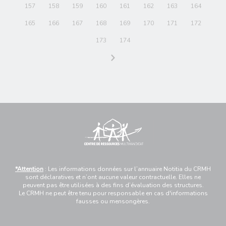
157
158
159
160
161
162
163
164
165
166
167
168
169
170
171
172
173
174
*Attention
: Les informations données sur l’annuaire Notitia du CRMH
sont déclaratives et n’ont aucune valeur contractuelle. Elles ne
peuvent pas être utilisées à des fins d’évaluation des structures.
Le CRMH ne peut être tenu pour responsable en cas d'informations
fausses ou mensongères.