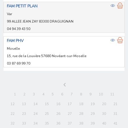
FAM PETIT PLAN
Var
99 ALLEE JEAN ZAY 83300 DRAGUIGNAN
04 94 39 43 50
FAM PHV
Moselle
15, rue de la Louvière 57680 Novéant-sur-Moselle
03 87 69 99 70
1
2
3
4
5
6
7
8
9
10
11
12
13
14
15
16
17
18
19
20
21
22
23
24
25
26
27
28
29
30
31
32
33
34
35
36
37
38
39
40
41