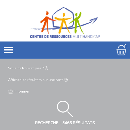
0
Vous ne
trouvez pas ?
Afficher les résultats
sur une carte
Imprimer
RECHERCHE -
3466 RÉSULTATS