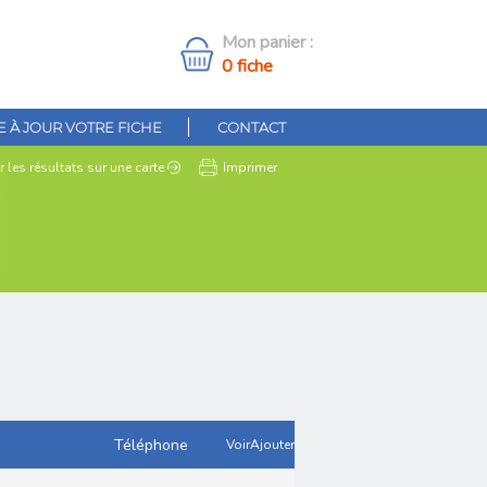
Mon panier :
0 fiche
 À JOUR VOTRE FICHE
CONTACT
r les résultats
sur une carte
Imprimer
Téléphone
Voir
Ajouter