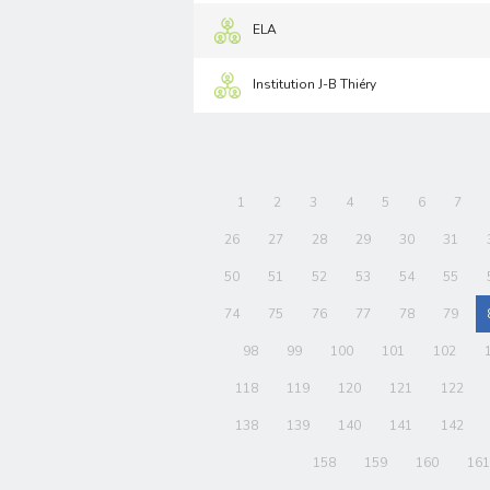
ELA
Institution J-B Thiéry
1
2
3
4
5
6
7
26
27
28
29
30
31
50
51
52
53
54
55
74
75
76
77
78
79
98
99
100
101
102
118
119
120
121
122
138
139
140
141
142
158
159
160
161