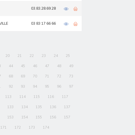
03.83.28.69.28
VILLE
03 83 17 66 66
20
21
22
23
24
25
3
44
45
46
47
48
49
7
68
69
70
71
72
73
1
92
93
94
95
96
97
113
114
115
116
117
133
134
135
136
137
153
154
155
156
157
171
172
173
174