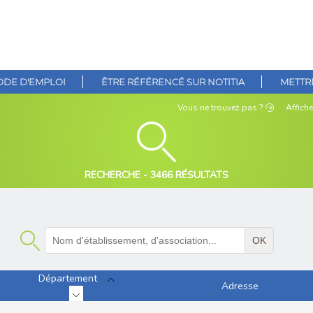
DE D'EMPLOI
ÊTRE RÉFÉRENCÉ SUR NOTITIA
METTRE
Vous ne
trouvez pas ?
Affiche
RECHERCHE -
3466 RÉSULTATS
OK
Département
Adresse