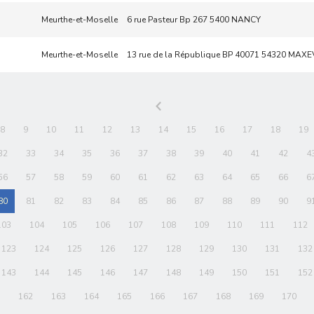
Meurthe-et-Moselle
6 rue Pasteur Bp 267 5400 NANCY
Meurthe-et-Moselle
13 rue de la République BP 40071 54320 MAXE
8
9
10
11
12
13
14
15
16
17
18
19
32
33
34
35
36
37
38
39
40
41
42
4
56
57
58
59
60
61
62
63
64
65
66
6
80
81
82
83
84
85
86
87
88
89
90
9
103
104
105
106
107
108
109
110
111
112
123
124
125
126
127
128
129
130
131
132
143
144
145
146
147
148
149
150
151
152
162
163
164
165
166
167
168
169
170