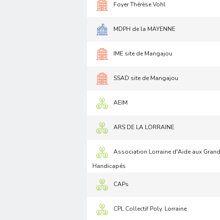
Foyer Thérèse Vohl
MDPH de la MAYENNE
IME site de Mangajou
SSAD site de Mangajou
AEIM
ARS DE LA LORRAINE
Association Lorraine d'Aide aux Gran
Handicapés
CAPs
CPL Collectif Poly. Lorraine