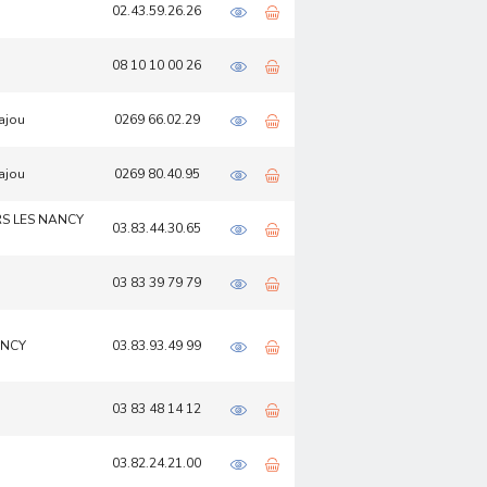
02.43.59.26.26
08 10 10 00 26
ajou
0269 66.02.29
ajou
0269 80.40.95
ERS LES NANCY
03.83.44.30.65
03 83 39 79 79
ANCY
03.83.93.49 99
03 83 48 14 12
03.82.24.21.00