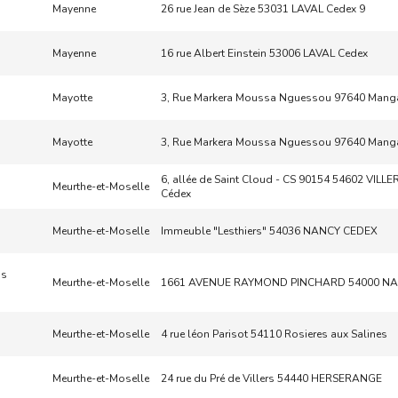
Mayenne
26 rue Jean de Sèze 53031 LAVAL Cedex 9
Mayenne
16 rue Albert Einstein 53006 LAVAL Cedex
Mayotte
3, Rue Markera Moussa Nguessou 97640 Mang
Mayotte
3, Rue Markera Moussa Nguessou 97640 Mang
6, allée de Saint Cloud - CS 90154 54602 VILL
Meurthe-et-Moselle
Cédex
Meurthe-et-Moselle
Immeuble "Lesthiers" 54036 NANCY CEDEX
ds
Meurthe-et-Moselle
1661 AVENUE RAYMOND PINCHARD 54000 N
Meurthe-et-Moselle
4 rue léon Parisot 54110 Rosieres aux Salines
Meurthe-et-Moselle
24 rue du Pré de Villers 54440 HERSERANGE