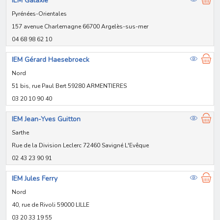
IEM Galaxie
Pyrénées-Orientales
157 avenue Charlemagne 66700 Argelès-sus-mer
04 68 98 62 10
IEM Gérard Haesebroeck
Nord
51 bis, rue Paul Bert 59280 ARMENTIERES
03 20 10 90 40
IEM Jean-Yves Guitton
Sarthe
Rue de la Division Leclerc 72460 Savigné L'Evêque
02 43 23 90 91
IEM Jules Ferry
Nord
40, rue de Rivoli 59000 LILLE
03 20 33 19 55