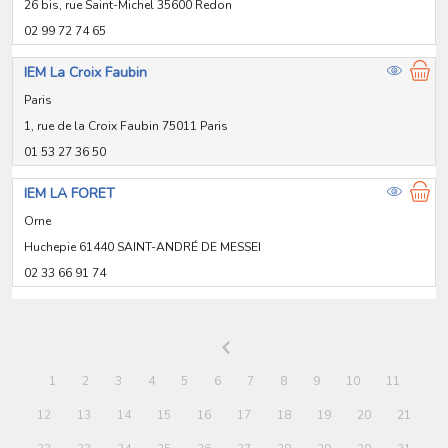
26 bis, rue Saint-Michel 35600 Redon
02 99 72 74 65
IEM La Croix Faubin
Paris
1, rue de la Croix Faubin 75011 Paris
01 53 27 36 50
IEM LA FORET
Orne
Huchepie 61440 SAINT-ANDRÉ DE MESSEI
02 33 66 91 74
1
2
3
4
5
6
7
8
9
10
11
12
13
14
15
16
17
18
19
20
21