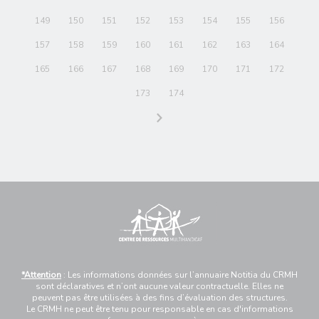
149
150
151
152
153
154
155
156
157
158
159
160
161
162
163
164
165
166
167
168
169
170
171
172
173
174
*Attention
: Les informations données sur l’annuaire Notitia du CRMH
sont déclaratives et n’ont aucune valeur contractuelle. Elles ne
peuvent pas être utilisées à des fins d’évaluation des structures.
Le CRMH ne peut être tenu pour responsable en cas d'informations