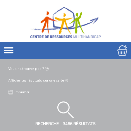
0
Vous ne
trouvez pas ?
Afficher les résultats
sur une carte
Imprimer
RECHERCHE -
3466 RÉSULTATS