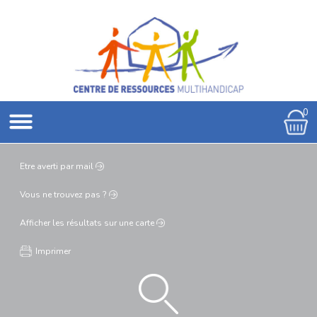
0
Etre averti
par mail
Vous ne
trouvez pas ?
Afficher les résultats
sur une carte
Imprimer