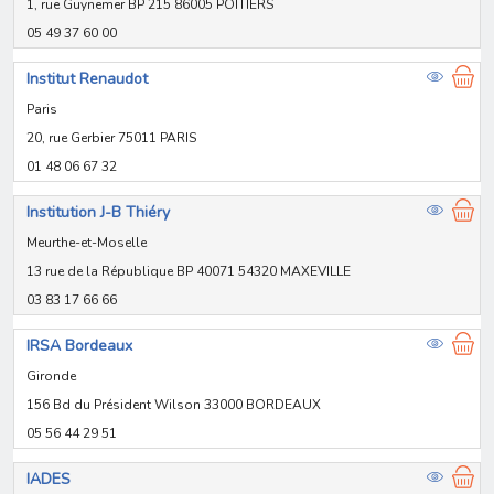
1, rue Guynemer BP 215 86005 POITIERS
05 49 37 60 00
Institut Renaudot
Paris
20, rue Gerbier 75011 PARIS
01 48 06 67 32
Institution J-B Thiéry
Meurthe-et-Moselle
13 rue de la République BP 40071 54320 MAXEVILLE
03 83 17 66 66
IRSA Bordeaux
Gironde
156 Bd du Président Wilson 33000 BORDEAUX
05 56 44 29 51
IADES