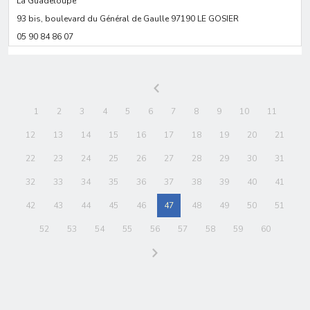
La Guadeloupe
93 bis, boulevard du Général de Gaulle 97190 LE GOSIER
05 90 84 86 07
1
2
3
4
5
6
7
8
9
10
11
12
13
14
15
16
17
18
19
20
21
22
23
24
25
26
27
28
29
30
31
32
33
34
35
36
37
38
39
40
41
42
43
44
45
46
47
48
49
50
51
52
53
54
55
56
57
58
59
60