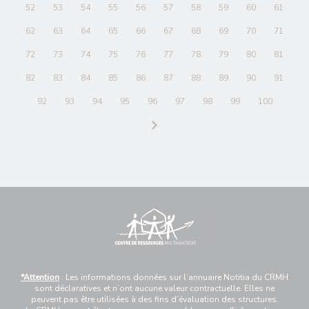
52
53
54
55
56
57
58
59
60
61
62
63
64
65
66
67
68
69
70
71
72
73
74
75
76
77
78
79
80
81
82
83
84
85
86
87
88
89
90
91
92
93
94
95
96
97
98
99
100
*Attention
: Les informations données sur l’annuaire Notitia du CRMH
sont déclaratives et n’ont aucune valeur contractuelle. Elles ne
peuvent pas être utilisées à des fins d’évaluation des structures.