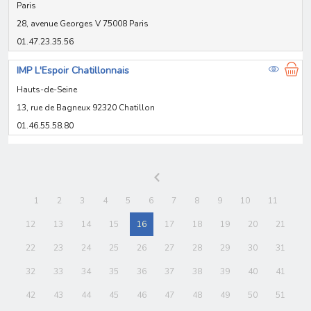
Paris
28, avenue Georges V 75008 Paris
01.47.23.35.56
IMP L'Espoir Chatillonnais
Hauts-de-Seine
13, rue de Bagneux 92320 Chatillon
01.46.55.58.80
1
2
3
4
5
6
7
8
9
10
11
12
13
14
15
16
17
18
19
20
21
22
23
24
25
26
27
28
29
30
31
32
33
34
35
36
37
38
39
40
41
42
43
44
45
46
47
48
49
50
51