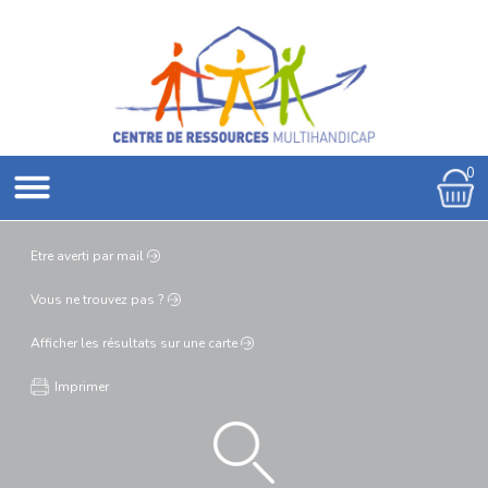
0
Etre averti
par mail
Vous ne
trouvez pas ?
Afficher les résultats
sur une carte
Imprimer