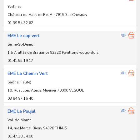
Yvelines
Château du Haut de Bel Air 78150 Le Chesnay
01.39.54.32.62
EME Le cap vert
Seine-St-Denis
1 à 7, allée de Bragance 93320 Pavillons-sous-Bois
01.41.55.19.17
EME Le Chemin Vert
Saône(Haute)
10, Rue Jules Alexis Muenier 70000 VESOUL
03 84 97 16 40
EME Le Poujal
Val-de-Marne
14, rue Marcel Bierry 94320 THIAIS
01.47.18.34.00