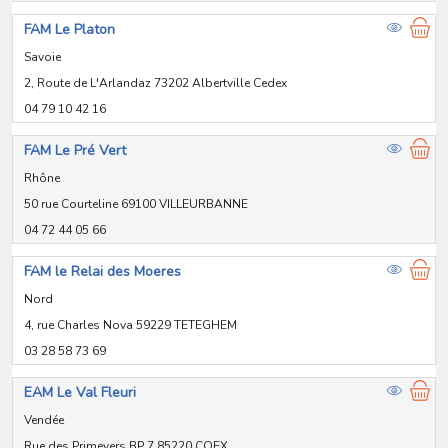
FAM Le Platon
Savoie
2, Route de L'Arlandaz 73202 Albertville Cedex
04 79 10 42 16
FAM Le Pré Vert
Rhône
50 rue Courteline 69100 VILLEURBANNE
04 72 44 05 66
FAM le Relai des Moeres
Nord
4, rue Charles Nova 59229 TETEGHEM
03 28 58 73 69
EAM Le Val Fleuri
Vendée
Rue des Primevers BP 7 85220 COEX