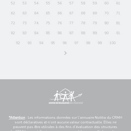
52
53
54
55
56
57
58
59
60
61
62
63
64
65
66
67
68
69
70
71
72
73
74
75
76
77
78
79
80
81
82
83
84
85
86
87
88
89
90
91
92
93
94
95
96
97
98
99
100
*Attention
: Les informations données sur l’annuaire Notitia du CRMH
sont déclaratives et n’ont aucune valeur contractuelle. Elles ne
peuvent pas être utilisées à des fins d’évaluation des structures.