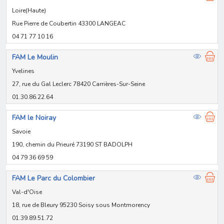
Loire(Haute)
Rue Pierre de Coubertin 43300 LANGEAC
04 71 77 10 16
FAM Le Moulin
Yvelines
27, rue du Gal Leclerc 78420 Carrières-Sur-Seine
01.30.86.22.64
FAM le Noiray
Savoie
190, chemin du Prieuré 73190 ST BADOLPH
04 79 36 69 59
FAM Le Parc du Colombier
Val-d'Oise
18, rue de Bleury 95230 Soisy sous Montmorency
01.39.89.51.72