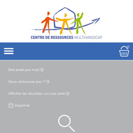
0
Etre averti
par mail
Vous ne
trouvez pas ?
Afficher les résultats
sur une carte
Imprimer