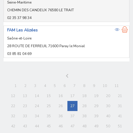
Seine-Maritime
CHEMIN DES CANDEUX 76580 LE TRAIT
02 35 37 98 34
FAM Les Alizées
Saône-et-Loire
28 ROUTE DE FERREUIL 71600 Paray le Monial
03 85 81 04 69
1
2
3
4
5
6
7
8
9
10
11
12
13
14
15
16
17
18
19
20
21
22
23
24
25
26
27
28
29
30
31
32
33
34
35
36
37
38
39
40
41
42
43
44
45
46
47
48
49
50
51