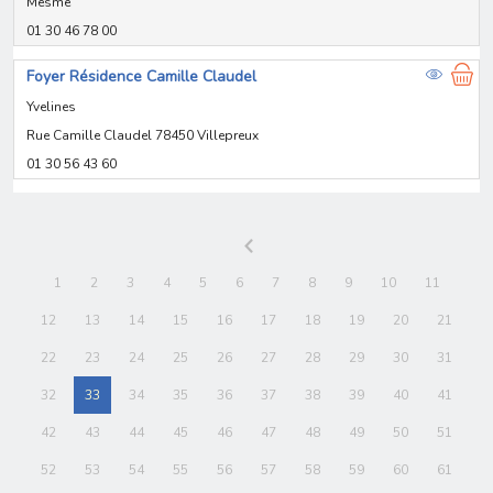
Mesme
01 30 46 78 00
Foyer Résidence Camille Claudel
Yvelines
Rue Camille Claudel 78450 Villepreux
01 30 56 43 60
1
2
3
4
5
6
7
8
9
10
11
12
13
14
15
16
17
18
19
20
21
22
23
24
25
26
27
28
29
30
31
32
33
34
35
36
37
38
39
40
41
42
43
44
45
46
47
48
49
50
51
52
53
54
55
56
57
58
59
60
61