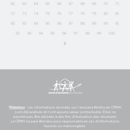
62
63
64
65
66
67
68
69
70
71
72
73
74
75
76
77
78
79
80
81
82
83
84
85
86
87
88
89
90
91
92
93
94
95
96
97
98
99
100
*Attention
: Les informations données sur l’annuaire Notitia du CRMH
sont déclaratives et n’ont aucune valeur contractuelle. Elles ne
peuvent pas être utilisées à des fins d’évaluation des structures.
Le CRMH ne peut être tenu pour responsable en cas d'informations
fausses ou mensongères.