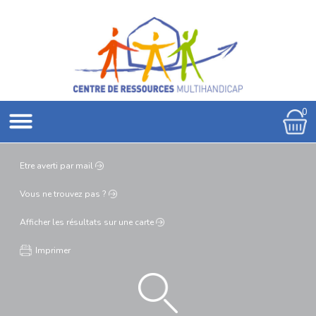
0
Etre averti
par mail
Vous ne
trouvez pas ?
Afficher les résultats
sur une carte
Imprimer