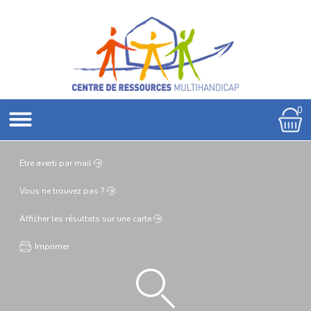
0
Etre averti
par mail
Vous ne
trouvez pas ?
Afficher les résultats
sur une carte
Imprimer