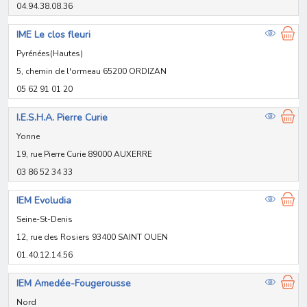
04.94.38.08.36
IME Le clos fleuri
Pyrénées(Hautes)
5, chemin de l'ormeau 65200 ORDIZAN
05 62 91 01 20
I.E.S.H.A. Pierre Curie
Yonne
19, rue Pierre Curie 89000 AUXERRE
03 86 52 34 33
IEM Evoludia
Seine-St-Denis
12, rue des Rosiers 93400 SAINT OUEN
01.40.12.14.56
IEM Amedée-Fougerousse
Nord