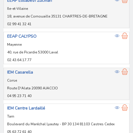
EEAP Elisabeth Zucman
Ile-et-Vilaine
18, avenue de Cornouaille 35131 CHARTRES-DE-BRETAGNE
02 99 41 32 41
EEAP CALYPSO
Mayenne
40, rue de Picardie 53000 Laval
02.43.64.17.77
IEM Casarella
Corse
Route D'Alata 20090 AJACCIO
04 95 23 71 40
IEM Centre Lardaillé
Tarn
Boulevard du Maréchal Lyautey - BP 30 134 81103 Castres Cedex
05 63 72 61 40