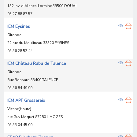
132, av. d'Alsace-Lorraine 59500 DOUAI
03 27 88 87 57
IEM Eysines
Gironde
22,rue du Moulineau 33320 EYSINES
05 56 28 52 44
IEM Château Raba de Talence
Gironde
Rue Ronsard 33400 TALENCE
05 56 84 49 90
IEM APF Grossereix
Vienne(Haute)
rue Guy Moquet 87280 LIMOGES
05 55 04 45 00