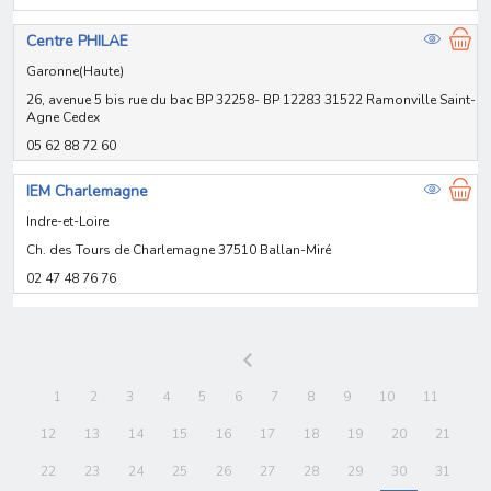
Centre PHILAE
Garonne(Haute)
26, avenue 5 bis rue du bac BP 32258- BP 12283 31522 Ramonville Saint-
Agne Cedex
05 62 88 72 60
IEM Charlemagne
Indre-et-Loire
Ch. des Tours de Charlemagne 37510 Ballan-Miré
02 47 48 76 76
1
2
3
4
5
6
7
8
9
10
11
12
13
14
15
16
17
18
19
20
21
22
23
24
25
26
27
28
29
30
31