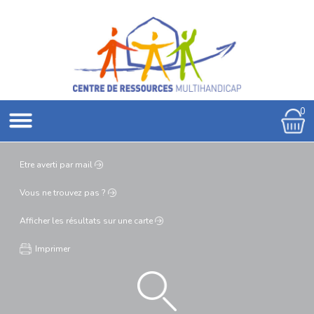
0
Etre averti
par mail
Vous ne
trouvez pas ?
Afficher les résultats
sur une carte
Imprimer