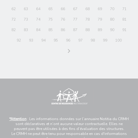
62
63
64
65
66
67
68
69
70
71
72
73
74
75
76
77
78
79
80
81
82
83
84
85
86
87
88
89
90
91
92
93
94
95
96
97
98
99
100
*Attention
: Les informations données sur l’annuaire Notitia du CRMH
sont déclaratives et n’ont aucune valeur contractuelle. Elles ne
peuvent pas être utilisées à des fins d’évaluation des structures.
Le CRMH ne peut être tenu pour responsable en cas d'informations