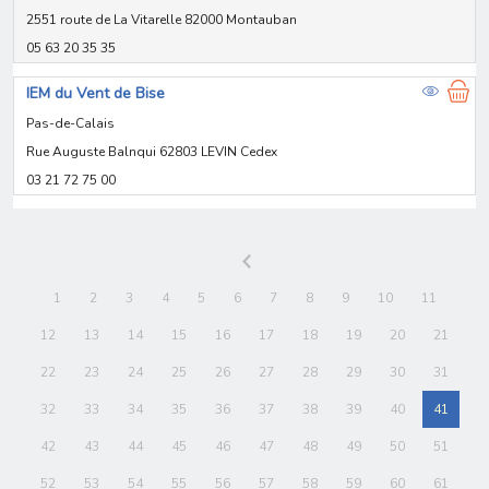
2551 route de La Vitarelle 82000 Montauban
05 63 20 35 35
IEM du Vent de Bise
Pas-de-Calais
Rue Auguste Balnqui 62803 LEVIN Cedex
03 21 72 75 00
1
2
3
4
5
6
7
8
9
10
11
12
13
14
15
16
17
18
19
20
21
22
23
24
25
26
27
28
29
30
31
32
33
34
35
36
37
38
39
40
41
42
43
44
45
46
47
48
49
50
51
52
53
54
55
56
57
58
59
60
61