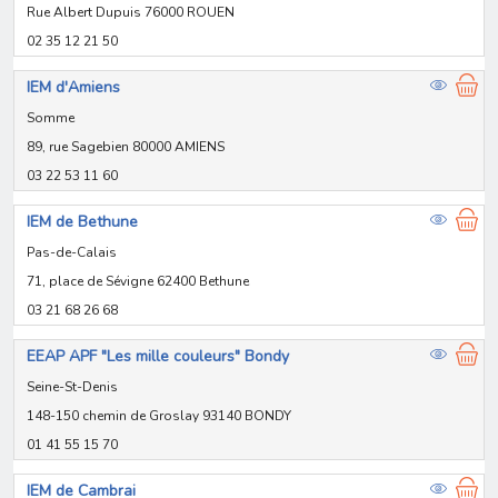
Rue Albert Dupuis 76000 ROUEN
02 35 12 21 50
IEM d'Amiens
Somme
89, rue Sagebien 80000 AMIENS
03 22 53 11 60
IEM de Bethune
Pas-de-Calais
71, place de Sévigne 62400 Bethune
03 21 68 26 68
EEAP APF "Les mille couleurs" Bondy
Seine-St-Denis
148-150 chemin de Groslay 93140 BONDY
01 41 55 15 70
IEM de Cambrai