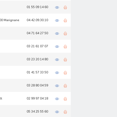
01 55 09 14 60
700 Marignane
04.42.09.30.10
04 71 64 27 50
03 21 61 07 07
03 23 20 14 80
01 41 57 33 50
03 28 80 04 59
lt
02 99 97 04 18
05 34 25 55 60