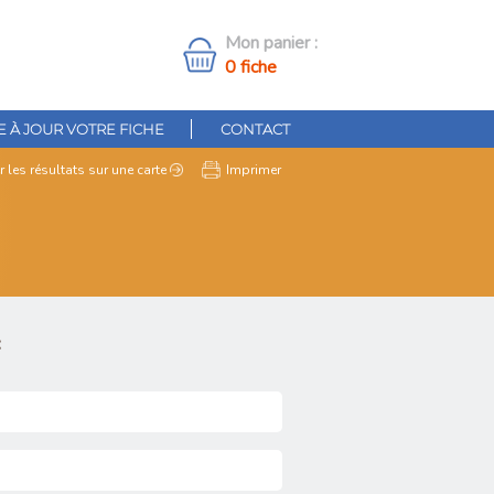
Mon panier :
0 fiche
 À JOUR VOTRE FICHE
CONTACT
r les résultats
sur une carte
Imprimer
: