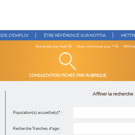
DE D'EMPLOI
ÊTRE RÉFÉRENCÉ SUR NOTITIA
METTRE
Etre averti
par mail
Vous ne
trouvez pas ?
Affiche
CONSULTATION FICHES PAR RUBRIQUE
Affiner la recherche 
Population(s) accueillie(s)* :
Recherche Tranches d'age :