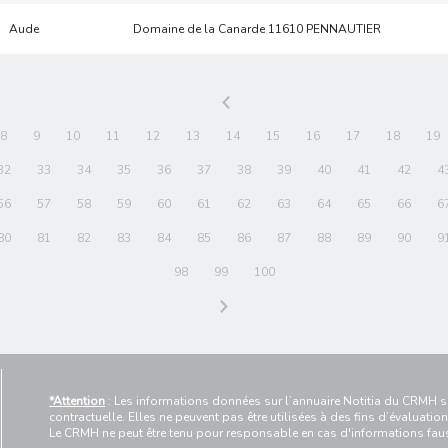
Aude
Domaine de la Canarde 11610 PENNAUTIER
8
9
10
11
12
13
14
15
16
17
18
19
32
33
34
35
36
37
38
39
40
41
42
4
56
57
58
59
60
61
62
63
64
65
66
6
80
81
82
83
84
85
86
87
88
89
90
9
98
99
100
*Attention
: Les informations données sur l’annuaire Notitia du CRMH so
contractuelle. Elles ne peuvent pas être utilisées à des fins d’évaluation
Le CRMH ne peut être tenu pour responsable en cas d'informations f