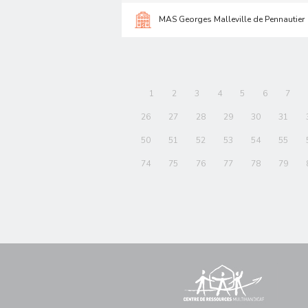
MAS Georges Malleville de Pennautier
1
2
3
4
5
6
7
26
27
28
29
30
31
50
51
52
53
54
55
74
75
76
77
78
79