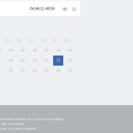
04.68.11.48.58.
20
21
22
23
24
25
3
44
45
46
47
48
49
7
68
69
70
71
72
73
1
92
93
94
95
96
97
nt déclaratives et n’ont aucune valeur
 des structures.
ausses ou mensongères.