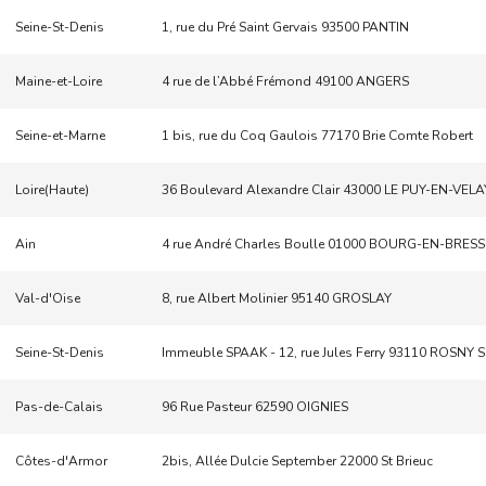
Seine-St-Denis
1, rue du Pré Saint Gervais 93500 PANTIN
Maine-et-Loire
4 rue de l’Abbé Frémond 49100 ANGERS
Seine-et-Marne
1 bis, rue du Coq Gaulois 77170 Brie Comte Robert
Loire(Haute)
36 Boulevard Alexandre Clair 43000 LE PUY-EN-VELA
Ain
4 rue André Charles Boulle 01000 BOURG-EN-BRESS
Val-d'Oise
8, rue Albert Molinier 95140 GROSLAY
Seine-St-Denis
Immeuble SPAAK - 12, rue Jules Ferry 93110 ROSNY 
Pas-de-Calais
96 Rue Pasteur 62590 OIGNIES
Côtes-d'Armor
2bis, Allée Dulcie September 22000 St Brieuc