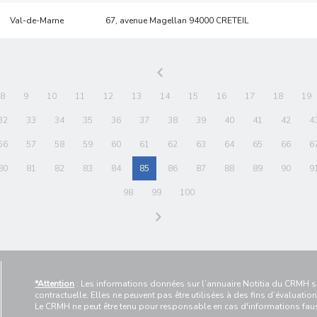
Val-de-Marne
67, avenue Magellan 94000 CRETEIL
8
9
10
11
12
13
14
15
16
17
18
19
32
33
34
35
36
37
38
39
40
41
42
4
56
57
58
59
60
61
62
63
64
65
66
6
80
81
82
83
84
85
86
87
88
89
90
9
98
99
100
*Attention
: Les informations données sur l’annuaire Notitia du CRMH so
contractuelle. Elles ne peuvent pas être utilisées à des fins d’évaluation
Le CRMH ne peut être tenu pour responsable en cas d'informations f