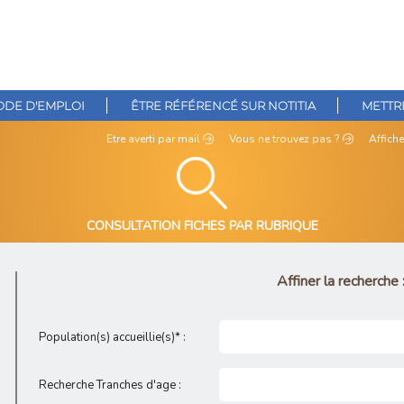
DE D'EMPLOI
ÊTRE RÉFÉRENCÉ SUR NOTITIA
METTRE
Etre averti
par mail
Vous ne
trouvez pas ?
Affiche
CONSULTATION FICHES PAR RUBRIQUE
Affiner la recherche 
Population(s) accueillie(s)* :
Recherche Tranches d'age :