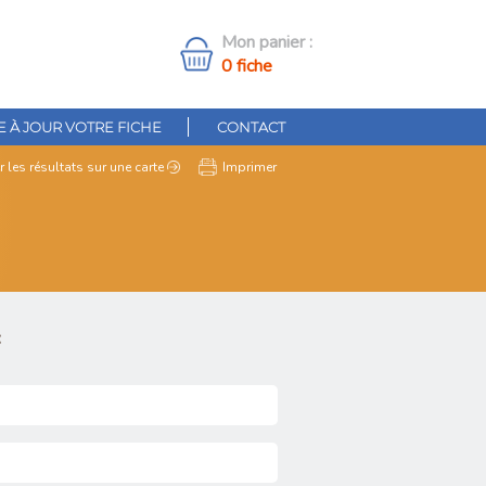
Mon panier :
0 fiche
 À JOUR VOTRE FICHE
CONTACT
r les résultats
sur une carte
Imprimer
: