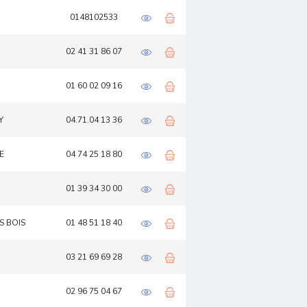
0148102533
02 41 31 86 07
01 60 02 09 16
Y
04.71.04 13 36
E
04 74 25 18 80
01 39 34 30 00
SS BOIS
01 48 51 18 40
03 21 69 69 28
02 96 75 04 67