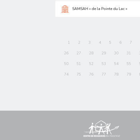
SAMSAH « de la Pointe du Lac »
1
2
3
4
5
6
7
26
27
28
29
30
31
50
51
52
53
54
55
74
75
76
77
78
79