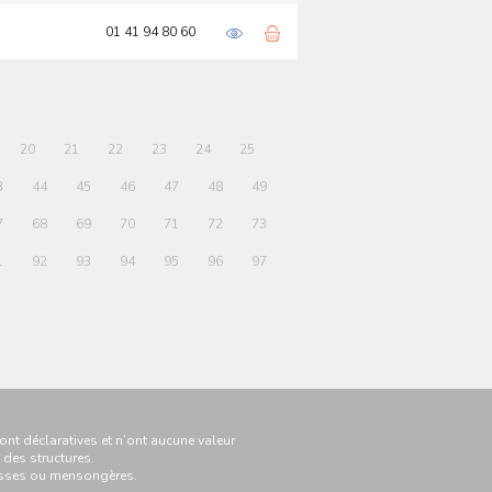
01 41 94 80 60
20
21
22
23
24
25
3
44
45
46
47
48
49
7
68
69
70
71
72
73
1
92
93
94
95
96
97
nt déclaratives et n’ont aucune valeur
 des structures.
ausses ou mensongères.