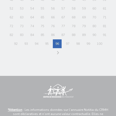
52
53
54
55
56
57
58
59
60
61
62
63
64
65
66
67
68
69
70
71
72
73
74
75
76
77
78
79
80
81
82
83
84
85
86
87
88
89
90
91
92
93
94
95
96
97
98
99
100
*Attention
: Les informations données sur l’annuaire Notitia du CRMH
sont déclaratives et n’ont aucune valeur contractuelle. Elles ne