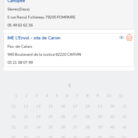
Canopée
Sèvres(Deux)
5 rue Raoul Follereau 79200 POMPAIRE
05 49 63 62 36
IME L'Envol - site de Carvin
Pas-de-Calais
940 Boulevard de la Justice 62220 CARVIN
03 21 08 07 99
1
2
3
4
5
6
7
8
9
10
11
12
13
14
15
16
17
18
19
20
21
22
23
24
25
26
27
28
29
30
31
32
33
34
35
36
37
38
39
40
41
42
43
44
45
46
47
48
49
50
51