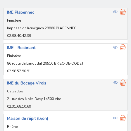
IME Plabennec
Finistère
Impasse de Kervéguen 29860 PLABENNEC
02.98.40.42.39
IME - Rosbriant
Finistère
86 route de Landudal 29510 BRIEC-DE-L’ODET
02 98 57 90 91
IME du Bocage Virois
Calvados
21 rue des Noës Davy 14500 Vire
02.31.68.10.69
Maison de répit (Lyon)
Rhône