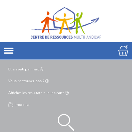
0
Etre averti
par mail
Vous ne
trouvez pas ?
Afficher les résultats
sur une carte
Imprimer